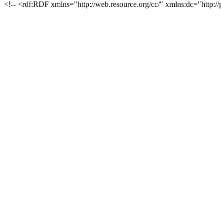
<!-- <rdf:RDF xmlns="http://web.resource.org/cc/" xmlns:dc="http://p